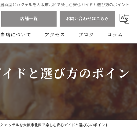
居酒屋とカクテルを大阪市北区で楽しむ安心ガイドと選び方のポイント
店舗一覧
お問い合わせはこちら
当店について
アクセス
ブログ
コラム
ランチ
屯舎
ガイドと選び方のポイン
ディナー
屯舎 喜酔
コース
屯舎 澄
料理
ドリンク
屋とカクテルを大阪市北区で楽しむ安心ガイドと選び方のポイント