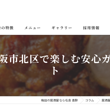
舎の特徴
メニュー
ギャラリー
採用情報
屯舎
阪市北区で楽しむ安心
屯舎 喜酔
ト
屯舎 立ち飲み
梅田の居酒屋なら屯舎 喜酔
コラム
居酒