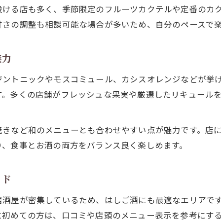
居酒屋で叶う本格カクテルの楽しみ方
設ける店も多く、季節限定のフルーツカクテルや定番のカ
北区居酒屋巡りで味わうカクテル時間
甘さの調整も相談可能な場合が多いため、自分のペースで
ひとり飲みも映えるカクテル居酒屋の選択肢
カクテル派が満足できる居酒屋の探し方
魅力
北区で体験したいカクテル充実の居酒屋特集
ジントニックやモスコミュール、カシスオレンジなどが挙
初めてでも入りやすい居酒屋体験ポイント
す。多くの店舗がフレッシュな果実や厳選したリキュール
居酒屋初心者も入りやすい北区の雰囲気
安心できる居酒屋選びのチェックポイント
焼きなど和のメニューとも合わせやすい点が魅力です。店
北区居酒屋で初めての一人飲みを楽しむ方法
り、食事とお酒の両方をバランス良く楽しめます。
店ごとの雰囲気で選ぶ居酒屋体験のコツ
カクテルも楽しめる入りやすい居酒屋案内
イド
北区ならではの空気感とカクテルの魅力発見
居酒屋が密集しているため、はしご酒にも最適なエリアで
北区居酒屋の独特な空気感を楽しむポイント
に初めての方は、口コミや店頭のメニュー表示を参考にす