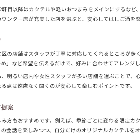
カクテルが映える北区ならではの居酒屋体験
2軒目以降はカクテルや軽いおつまみをメインにするなど
雰囲気重視で選ぶ北区の居酒屋巡り
カウンター席が充実した店を選ぶと、安心してはしご酒を
居酒屋の空気感とカクテルの相性を知ろう
北区居酒屋で味わう特別なカクテルタイム
情
シーンに合わせて居酒屋選びをもっと自由に
北区の店舗はスタッフが丁寧に対応してくれるところが多
居酒屋はシーン別に選んでさらに満喫
弱め」など希望を伝えるだけで、好みに合わせてアレンジ
気分や同行者で変わる北区居酒屋の選択肢
も、明るい店内や女性スタッフが多い店舗を選ぶことで、
ひとり飲みもグループも楽しめる居酒屋案内
なる点は遠慮なく聞くのが安心して楽しむポイントです。
カクテルで彩るシーン別居酒屋の楽しみ方
自由な発想で選ぶ北区の居酒屋活用術
方提案
しみ方もおすすめです。例えば、季節ごとに変わる限定カ
との会話を楽しみつつ、自分だけのオリジナルカクテルを