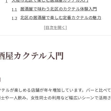
大阪市北区で楽しむ居酒屋カクテル入門
居酒屋で味わう北区のカクテル体験入門
北区の居酒屋で楽しむ定番カクテルの魅力
はしご酒も叶う北区居酒屋の選び方ガイド
居酒屋初心者も安心の北区カクテル事情
カクテルが光る北区居酒屋での過ごし方提案
女性にも安心な北区居酒屋選びの秘訣
酒屋カクテル入門
女性が安心して過ごせる北区居酒屋の特徴
北区で女性一人でも入りやすい居酒屋の条件
気軽に入店できる居酒屋探しのポイント
門
居酒屋選びで重視したい安心感と雰囲気
クテルが楽しめる店舗が年々増加しています。バーと比べ
女性目線で選ぶ北区居酒屋のおすすめ基準
同士や一人飲み、女性同士の利用など幅広いシーンで活用
カクテル好きが注目する北区の過ごし方