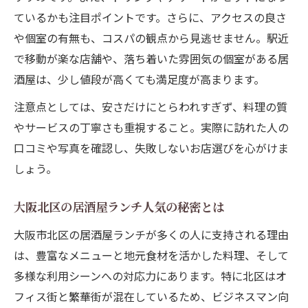
大満足！北区で叶う人気の居酒屋ランチ
ているかも注目ポイントです。さらに、アクセスの良さ
大阪北区で人気の居酒屋ランチを徹底解説
や個室の有無も、コスパの観点から見逃せません。駅近
居酒屋ランチランキングから選ぶ満足店
で移動が楽な店舗や、落ち着いた雰囲気の個室がある居
コスパ最強の居酒屋ランチで大満足体験
酒屋は、少し値段が高くても満足度が高まります。
ランチ人気居酒屋で味わう絶品メニュー
注意点としては、安さだけにとらわれすぎず、料理の質
北区の居酒屋ランチで評判が高い理由
やサービスの丁寧さも重視すること。実際に訪れた人の
おしゃれな空間が魅力の居酒屋ランチ探し
口コミや写真を確認し、失敗しないお店選びを心がけま
しょう。
居酒屋ランチでおしゃれな雰囲気を楽しむ
方法
大阪北区の居酒屋ランチ人気の秘密とは
大阪市北区のおしゃれ居酒屋ランチ特集
大阪市北区の居酒屋ランチが多くの人に支持される理由
おしゃれ空間で味わう人気居酒屋ランチ
は、豊富なメニューと地元食材を活かした料理、そして
居酒屋ランチで大人がおしゃれに過ごすコ
多様な利用シーンへの対応力にあります。特に北区はオ
ツ
フィス街と繁華街が混在しているため、ビジネスマン向
北区のおしゃれ居酒屋ランチを選ぶポイン