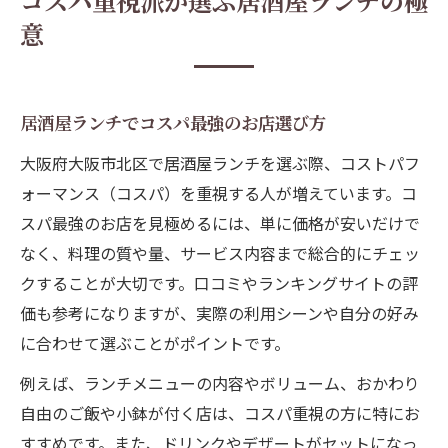
コスパ重視派が選ぶ居酒屋ランチの極
北区で見つかるゆったり大人のランチ体験
意
居酒屋ランチでゆっくり過ごす大人の時間
大阪ランチを居酒屋で楽しむ贅沢体験
おしゃれな居酒屋ランチで北区を満喫
居酒屋ランチでコスパ最強のお店選び方
大人が選ぶ居酒屋ランチの魅力に迫る
大阪府大阪市北区で居酒屋ランチを選ぶ際、コストパフ
北区の居酒屋ランチで人気の空間を探す
ォーマンス（コスパ）を重視する人が増えています。コ
個室で楽しむ大阪北区の昼居酒屋活用法
スパ最強のお店を見極めるには、単に価格が安いだけで
なく、料理の質や量、サービス内容まで総合的にチェッ
居酒屋個室で味わうゆったりランチの魅力
クすることが大切です。口コミやランキングサイトの評
北区で個室居酒屋ランチを選ぶポイント
価も参考になりますが、実際の利用シーンや自分の好み
居酒屋ランチの個室活用で満足度アップ
に合わせて選ぶことがポイントです。
大阪市北区で個室居酒屋を賢く利用する方
例えば、ランチメニューの内容やボリューム、おかわり
法
自由のご飯や小鉢が付く店は、コスパ重視の方に特にお
現在地周辺で探す居酒屋個室ランチのコツ
すすめです。また、ドリンクやデザートがセットになっ