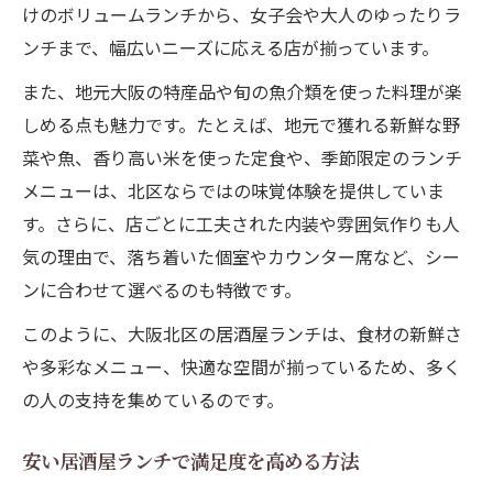
けのボリュームランチから、女子会や大人のゆったりラ
ト
ンチまで、幅広いニーズに応える店が揃っています。
現地で迷わない居酒屋ランチ選びのコツ
また、地元大阪の特産品や旬の魚介類を使った料理が楽
現在地周辺で失敗しない居酒屋ランチ探し
しめる点も魅力です。たとえば、地元で獲れる新鮮な野
居酒屋ランチを賢く選ぶための実践テクニ
菜や魚、香り高い米を使った定食や、季節限定のランチ
ック
メニューは、北区ならではの味覚体験を提供していま
北区で迷わず居酒屋ランチを見つける方法
す。さらに、店ごとに工夫された内装や雰囲気作りも人
居酒屋ランチ選びで重要なポイントを解説
気の理由で、落ち着いた個室やカウンター席など、シー
駅近で便利な居酒屋ランチ活用術
ンに合わせて選べるのも特徴です。
このように、大阪北区の居酒屋ランチは、食材の新鮮さ
や多彩なメニュー、快適な空間が揃っているため、多く
の人の支持を集めているのです。
安い居酒屋ランチで満足度を高める方法