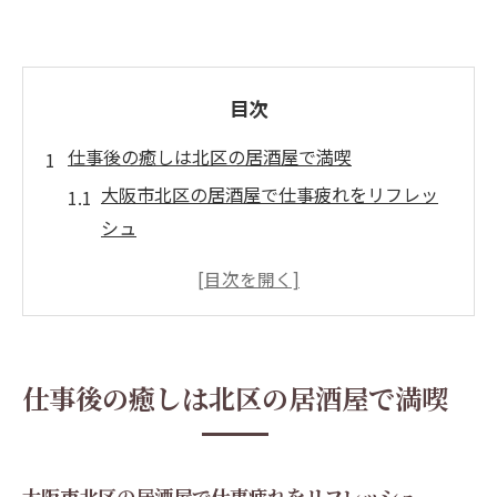
目次
仕事後の癒しは北区の居酒屋で満喫
大阪市北区の居酒屋で仕事疲れをリフレッ
シュ
居酒屋で味わう北区ならではの癒し体験と
は
現在地周辺のおすすめ居酒屋で心も体もリ
セット
仕事後の癒しは北区の居酒屋で満喫
梅田居酒屋で安くてうまい一杯を楽しむコ
ツ
北区居酒屋選びで失敗しないポイントを解