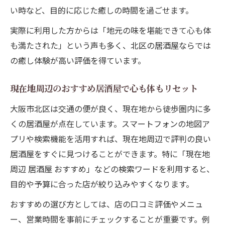
い時など、目的に応じた癒しの時間を過ごせます。
北区居酒屋で友人や同僚と最高の時間を過
ごすコツ
実際に利用した方からは「地元の味を堪能できて心も体
おすすめ北区居酒屋で宴会幹事が喜ばれる
も満たされた」という声も多く、北区の居酒屋ならでは
理由
の癒し体験が高い評価を得ています。
梅田エリアから選ぶ快適な居酒屋体験
現在地周辺のおすすめ居酒屋で心も体もリセット
梅田居酒屋で快適に過ごすためのポイント
大阪市北区は交通の便が良く、現在地から徒歩圏内に多
解説
くの居酒屋が点在しています。スマートフォンの地図ア
大阪市北区梅田の居酒屋で空間と料理を満
プリや検索機能を活用すれば、現在地周辺で評判の良い
喫
居酒屋をすぐに見つけることができます。特に「現在地
居酒屋で叶える梅田エリアのリラックス夜
周辺 居酒屋 おすすめ」などの検索ワードを利用すると、
時間
目的や予算に合った店が絞り込みやすくなります。
梅田周辺の居酒屋でアクセス抜群の楽しみ
おすすめの選び方としては、店の口コミ評価やメニュ
方
ー、営業時間を事前にチェックすることが重要です。例
北区梅田居酒屋で快適なサービスを味わう