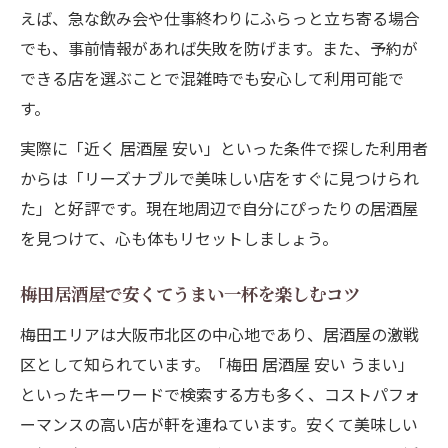
えば、急な飲み会や仕事終わりにふらっと立ち寄る場合
コツ
でも、事前情報があれば失敗を防げます。また、予約が
北区で新定番の居酒屋選びのコツを伝授
できる店を選ぶことで混雑時でも安心して利用可能で
大阪市北区で新定番となる居酒屋選びの秘
す。
訣
実際に「近く 居酒屋 安い」といった条件で探した利用者
居酒屋選びで押さえたい北区の最新トレン
からは「リーズナブルで美味しい店をすぐに見つけられ
ド
た」と好評です。現在地周辺で自分にぴったりの居酒屋
北区居酒屋をリピートしたくなる理由を紹
を見つけて、心も体もリセットしましょう。
介
大阪市北区居酒屋で後悔しない選び方のポ
梅田居酒屋で安くてうまい一杯を楽しむコツ
イント
梅田エリアは大阪市北区の中心地であり、居酒屋の激戦
梅田エリアの居酒屋で新しい楽しみ方を発
区として知られています。「梅田 居酒屋 安い うまい」
見
といったキーワードで検索する方も多く、コストパフォ
ーマンスの高い店が軒を連ねています。安くて美味しい