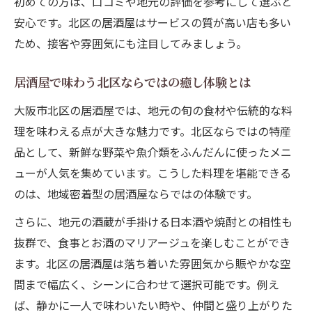
初めての方は、口コミや地元の評価を参考にして選ぶと
感
安心です。北区の居酒屋はサービスの質が高い店も多い
近くで楽しむ居酒屋のコスパ満足ポイント
ため、接客や雰囲気にも注目してみましょう。
梅田エリアの居酒屋で賢くコスパを追求す
る方法
居酒屋で味わう北区ならではの癒し体験とは
大阪市北区でコスパ抜群の居酒屋を見極め
大阪市北区の居酒屋では、地元の旬の食材や伝統的な料
るコツ
理を味わえる点が大きな魅力です。北区ならではの特産
居酒屋でお得に楽しむための北区活用術
品として、新鮮な野菜や魚介類をふんだんに使ったメニ
飲み会シーンに最適な北区居酒屋を厳選
ューが人気を集めています。こうした料理を堪能できる
のは、地域密着型の居酒屋ならではの体験です。
飲み会にぴったりな北区居酒屋の選び方ガ
イド
さらに、地元の酒蔵が手掛ける日本酒や焼酎との相性も
大阪市北区の居酒屋で盛り上がる飲み会を
抜群で、食事とお酒のマリアージュを楽しむことができ
実現
ます。北区の居酒屋は落ち着いた雰囲気から賑やかな空
間まで幅広く、シーンに合わせて選択可能です。例え
完全個室や大人数対応の居酒屋を北区で探
ば、静かに一人で味わいたい時や、仲間と盛り上がりた
す方法