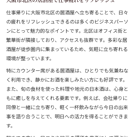
大阪市北区の居酒屋で仕事疲れをリフレッシュ
説
仕事帰りに大阪市北区の居酒屋へ立ち寄ることで、日々
大阪市北区で味わう居酒屋の多彩な魅力
の疲れをリフレッシュできるのは多くのビジネスパーソ
居酒屋ならではの北区グルメと日本酒の魅
ンにとって魅力的なポイントです。北区はオフィス街と
力
繁華街が隣接しており、アクセスも抜群です。多彩な居
大阪市居酒屋で堪能する旬の味覚と地酒体
酒屋が徒歩圏内に集まっているため、気軽に立ち寄れる
験
環境が整っています。
北区の居酒屋が誇る多彩な料理と雰囲気を
特にカウンター席がある居酒屋は、ひとりでも気兼ねな
紹介
く利用でき、静かにお酒を楽しみたい方にも好評です。
大阪市北区梅田居酒屋で味わう新鮮な美味
また、旬の食材を使った料理や地元の日本酒は、心身と
しさ
もに癒しを与えてくれる要素です。例えば、会社帰りに
絶対行くべき北区居酒屋のおすすめポイン
同僚と一緒に立ち寄り、軽く一杯飲みながら今日の出来
ト
事を語り合うことで、明日への活力を得ることができま
コスパ重視なら北区の居酒屋がおすすめ
す。
北区の安いうまい居酒屋でコスパ最強を実